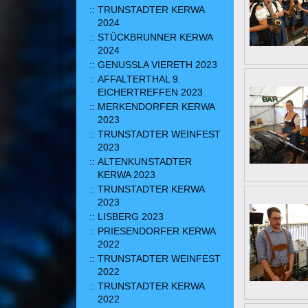
TRUNSTADTER KERWA
2024
STÜCKBRUNNER KERWA
2024
GENUSSLA VIERETH 2023
AFFALTERTHAL 9.
EICHERTREFFEN 2023
MERKENDORFER KERWA
2023
TRUNSTADTER WEINFEST
2023
ALTENKUNSTADTER
KERWA 2023
TRUNSTADTER KERWA
2023
LISBERG 2023
PRIESENDORFER KERWA
2022
TRUNSTADTER WEINFEST
2022
TRUNSTADTER KERWA
2022