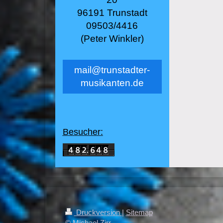
96191 Trunstadt
09503/4416
(Peter Winkler)
mail@trunstadter-
musikanten.de
Besucher:
Druckversion
|
Sitemap
© Michael Zirr