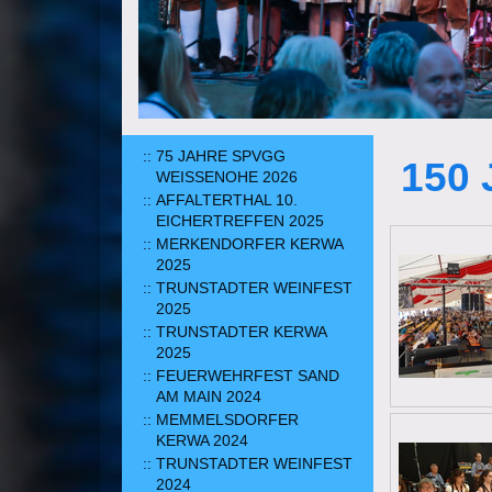
75 JAHRE SPVGG
150 
WEISSENOHE 2026
AFFALTERTHAL 10.
EICHERTREFFEN 2025
MERKENDORFER KERWA
2025
TRUNSTADTER WEINFEST
2025
TRUNSTADTER KERWA
2025
FEUERWEHRFEST SAND
AM MAIN 2024
MEMMELSDORFER
KERWA 2024
TRUNSTADTER WEINFEST
2024