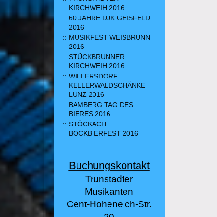
KIRCHWEIH 2016
60 JAHRE DJK GEISFELD
2016
MUSIKFEST WEISBRUNN
2016
STÜCKBRUNNER
KIRCHWEIH 2016
WILLERSDORF
KELLERWALDSCHÄNKE
LUNZ 2016
BAMBERG TAG DES
BIERES 2016
STÖCKACH
BOCKBIERFEST 2016
Buchungskontakt
Trunstadter
Musikanten
Cent-Hoheneich-Str.
20