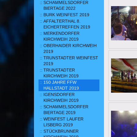
SCHAMMELSDORFER
BIERTAGE 2022
BURK WEINFEST 2019
AFFALTERTHAL 8.
EICHERTREFFEN 2019
MERKENDORFER
KIRCHWEIH 2019
OBERHAIDER KIRCHWEIH
2019
TRUNSTADTER WEINFEST
2019
TRUNSTADTER
KIRCHWEIH 2019
150 JAHRE FFW
HALLSTADT 2019
IGENSDORFER
KIRCHWEIH 2019
SCHAMMELSDORFER
BIERTAGE 2019
WEINFEST LAUFER
LISBERG 2019
STÜCKBRUNNER