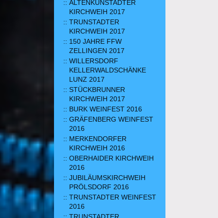
ALTENKUNSTADTER
KIRCHWEIH 2017
TRUNSTADTER
KIRCHWEIH 2017
150 JAHRE FFW
ZELLINGEN 2017
WILLERSDORF
KELLERWALDSCHÄNKE
LUNZ 2017
STÜCKBRUNNER
KIRCHWEIH 2017
BURK WEINFEST 2016
GRÄFENBERG WEINFEST
2016
MERKENDORFER
KIRCHWEIH 2016
OBERHAIDER KIRCHWEIH
2016
JUBILÄUMSKIRCHWEIH
PRÖLSDORF 2016
TRUNSTADTER WEINFEST
2016
TRUNSTADTER