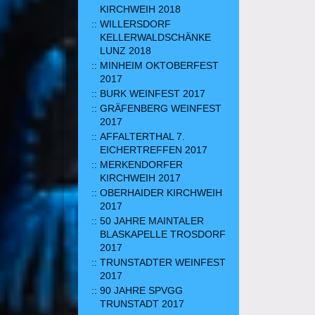
KIRCHWEIH 2018
WILLERSDORF
KELLERWALDSCHÄNKE
LUNZ 2018
MINHEIM OKTOBERFEST
2017
BURK WEINFEST 2017
GRÄFENBERG WEINFEST
2017
AFFALTERTHAL 7.
EICHERTREFFEN 2017
MERKENDORFER
KIRCHWEIH 2017
OBERHAIDER KIRCHWEIH
2017
50 JAHRE MAINTALER
BLASKAPELLE TROSDORF
2017
TRUNSTADTER WEINFEST
2017
90 JAHRE SPVGG
TRUNSTADT 2017