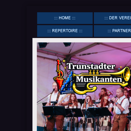
HOME
DER VERE
REPERTOIRE
PARTNER