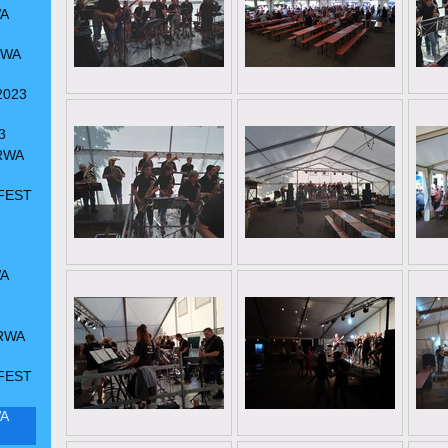
A
RWA
2023
3
RWA
FEST
A
RWA
FEST
A