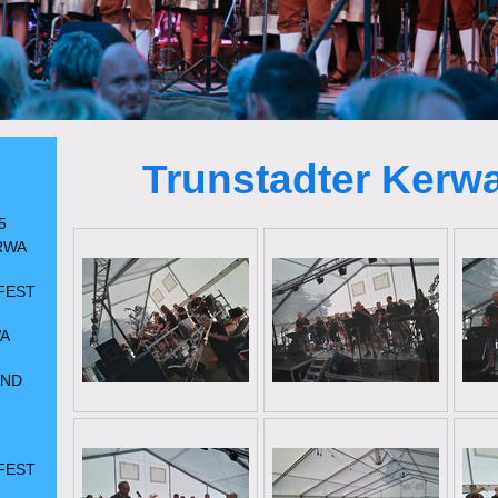
Trunstadter Kerw
5
RWA
FEST
A
AND
FEST