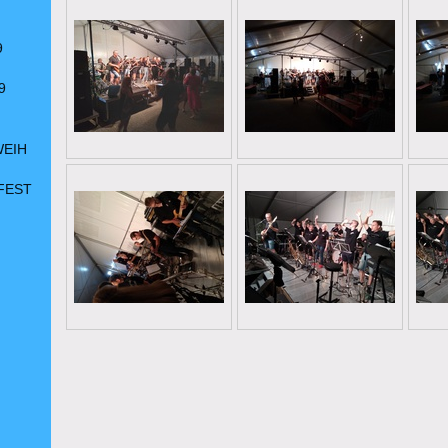
9
9
WEIH
FEST