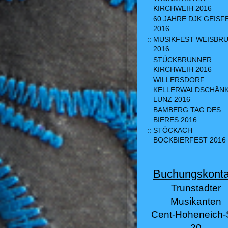
KIRCHWEIH 2016
60 JAHRE DJK GEISF
2016
MUSIKFEST WEISBR
2016
STÜCKBRUNNER
KIRCHWEIH 2016
WILLERSDORF
KELLERWALDSCHÄN
LUNZ 2016
BAMBERG TAG DES
BIERES 2016
STÖCKACH
BOCKBIERFEST 2016
Buchungskonta
Trunstadter
Musikanten
Cent-Hoheneich-S
20