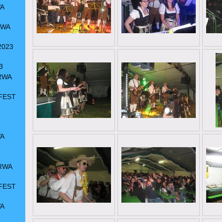
A
RWA
2023
3
RWA
FEST
A
RWA
FEST
A