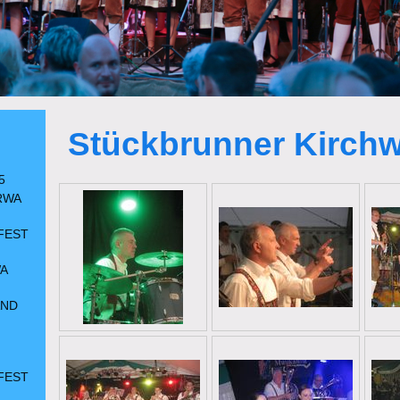
Stückbrunner Kirchw
5
RWA
FEST
A
AND
FEST