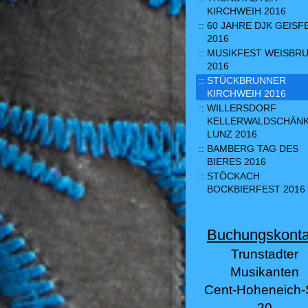
KIRCHWEIH 2016
60 JAHRE DJK GEISF
2016
MUSIKFEST WEISBR
2016
STÜCKBRUNNER
KIRCHWEIH 2016
WILLERSDORF
KELLERWALDSCHÄN
LUNZ 2016
BAMBERG TAG DES
BIERES 2016
STÖCKACH
BOCKBIERFEST 2016
Buchungskonta
Trunstadter
Musikanten
Cent-Hoheneich-S
20