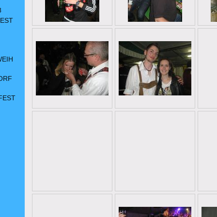
8
FEST
WEIH
ORF
FEST