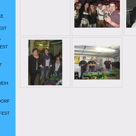
KE
EST
7
EST
7
WEIH
R
DORF
FEST