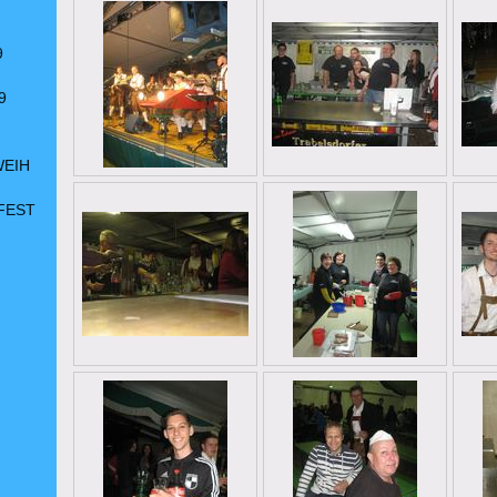
9
9
WEIH
FEST