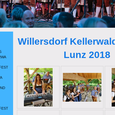
Willersdorf Kellerwa
Lunz 2018
5
RWA
FEST
A
AND
FEST