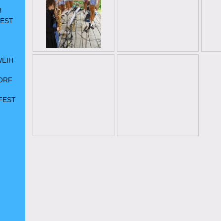
8
FEST
WEIH
ORF
FEST