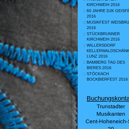
KIRCHWEIH 2016
60 JAHRE DJK GEISF
2016
MUSIKFEST WEISBR
2016
STÜCKBRUNNER
KIRCHWEIH 2016
WILLERSDORF
KELLERWALDSCHÄN
LUNZ 2016
BAMBERG TAG DES
BIERES 2016
STÖCKACH
BOCKBIERFEST 2016
Buchungskonta
Trunstadter
Musikanten
Cent-Hoheneich-S
20