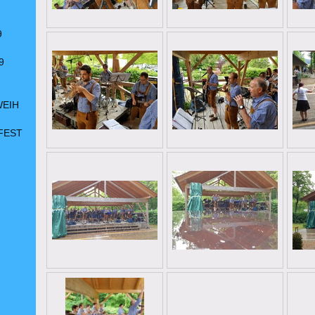
9
9
WEIH
FEST